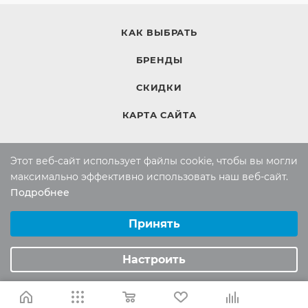
КАК ВЫБРАТЬ
БРЕНДЫ
СКИДКИ
КАРТА САЙТА
Этот веб-сайт использует файлы cookie, чтобы вы могли
КОМПАНИЯ
максимально эффективно использовать наш веб-сайт.
Компания
Подробнее
Выберите настройки cookie
Контакты
Минимальные
Принять
Аналитические/Функциональные
ИНФОРМАЦИЯ
Настроить
Вопросы и ответы
Реквизиты