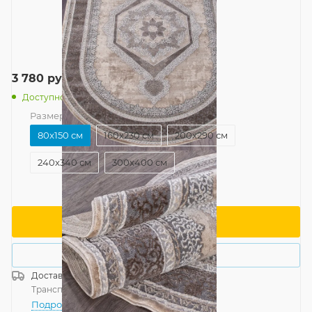
3 780
руб.
/шт
Доступно: 28
Размер
—
80x150 см
80x150 см
160x230 см
200x290 см
240x340 см
300x400 см
В корзину
Купить в 1 клик
Доставка
Россия
Транспортной компанией
—
бесплатно
Подробнее