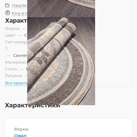
Нашли дешевле?
Хочу в подарок
Характеристики
Форма
—
Овал
Цвет
—
Серый
Тип материала
?
—
Синтетический, Смешанный
Материал
—
Полипропилен
Стиль
—
Восточный
Рисунок
—
Классический
Все характеристики
Характеристики
Форма
Овал