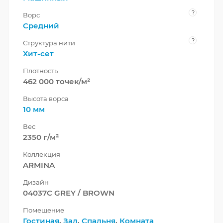
?
Ворс
Средний
?
Структура нити
Хит-сет
Плотность
462 000 точек/м²
Высота ворса
10 мм
Вес
2350 г/м²
Коллекция
ARMINA
Дизайн
04037C GREY / BROWN
Помещение
Гостиная
,
Зал
,
Спальня
,
Комната