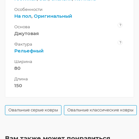
Особенности
На пол
,
Оригинальный
?
Основа
Джутовая
?
Фактура
Рельефный
Ширина
80
Длина
150
Овальные серые ковры
Овальные классические ковры
Вам также может понравиться