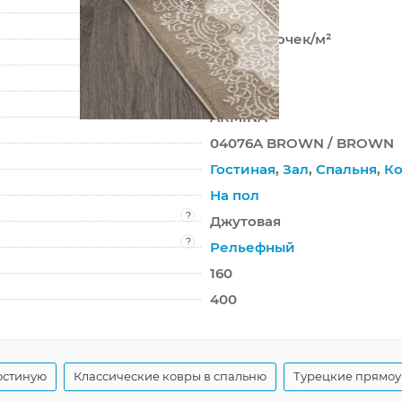
?
Хит-сет
462 000 точек/м²
10 мм
2350 г/м²
ARMINA
04076A BROWN / BROWN
Гостиная
,
Зал
,
Спальня
,
Ко
На пол
?
Джутовая
?
Рельефный
160
400
остиную
Классические ковры в спальню
Турецкие прямоу