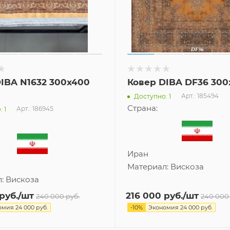
IBA N1632 300x400
Ковер DIBA DF36 300
Арт.: 185494
Доступно: 1
Страна:
Арт.: 186945
 1
Иран
Материал:
Вискоза
л:
Вискоза
руб.
/шт
216 000
руб.
/шт
240 000
руб.
240 000
омия
24 000
руб.
-
10
%
Экономия
24 000
руб.