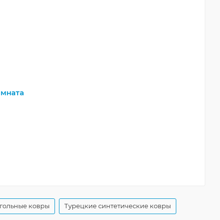
мната
гольные ковры
Турецкие синтетические ковры