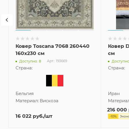
Ковер Toscana 7068 260440
Ковер D
160x230 см
см
Арт.: 193669
Доступно: 8
Доступно:
Страна:
Страна:
Бельгия
Иран
Материал:
Вискоза
Материа
216 000
16 022
руб.
/шт
-
10
%
Экон