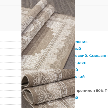
Прямоугольник
Коричневый
?
Синтетический
,
Смешанн
Полипропилен
Восточный
Классический
Турция
50% Полипропилен 50% П
Машинный
?
Средний