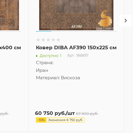
x400 см
Ковер DIBA AF390 150x225 см
Арт.: 186897
Доступно: 1
Страна:
Иран
Материал:
Вискоза
60 750
руб.
/шт
руб.
67 500
руб.
-
10
%
Экономия
6 750
руб.