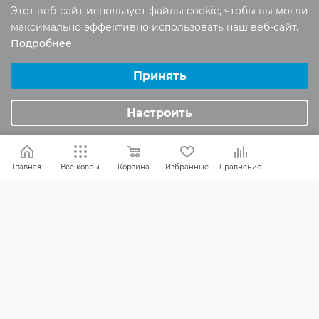
Этот веб-сайт использует файлы cookie, чтобы вы могли
Реквизиты
максимально эффективно использовать наш веб-сайт.
Политика конфиденциальности
Подробнее
Выберите настройки cookie
Минимальные
Принять
ПОМОЩЬ
Аналитические/Функциональные
Настроить
Оплата и доставка
Обмен и возврат
Главная
Все ковры
Корзина
Избранные
Сравнение
Россия:
8 (800) 101-38-97
Москва:
8 (495) 196-00-06
Отдел продаж:
info
@mr-kover.ru
Тех. поддержка:
support
@mr-kover.ru
2022-2026 © Интернет магазин
MR-KOVER.RU