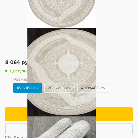
8 064
руб.
/шт
Доступно: 2
Размер
—
160x160 см
160x160 см
200x200 см
400x400 см
В корзину
Купить в 1 клик
Доставка
Россия