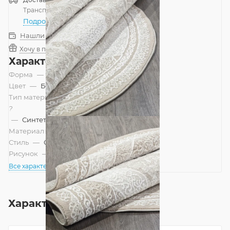
Транспортной компанией
—
бесплатно
Подробнее
Нашли дешевле?
Хочу в подарок
Характеристики
Форма
—
Круг
Цвет
—
Бежевый
Тип материала
?
—
Синтетический, Смешанный
Материал
—
Полипропилен
Стиль
—
Современный
Рисунок
—
Абстракция
Все характеристики
Характеристики