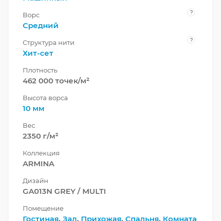
?
Ворс
Средний
?
Структура нити
Хит-сет
Плотность
462 000 точек/м²
Высота ворса
10 мм
Вес
2350 г/м²
Коллекция
ARMINA
Дизайн
GA013N GREY / MULTI
Помещение
Гостиная
,
Зал
,
Прихожая
,
Спальня
,
Комната