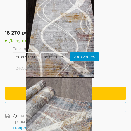
18 270
руб.
/шт
Доступно: 10
Размер
—
200x290 см
80x150 см
160x230 см
200x290 см
240x340 см
В корзину
Купить в 1 клик
Доставка
Россия
Транспортной компанией
—
бесплатно
Подробнее