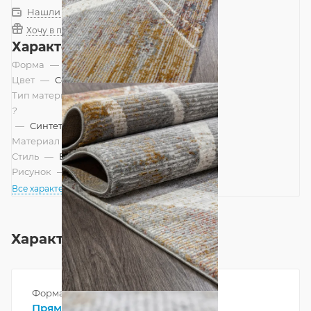
Нашли дешевле?
Хочу в подарок
Характеристики
Форма
—
Прямоугольник
Цвет
—
Серый
Тип материала
?
—
Синтетический, Смешанный
Материал
—
Полипропилен
Стиль
—
Винтажный, Современный
Рисунок
—
Абстракция
Все характеристики
Характеристики
Форма
Прямоугольник