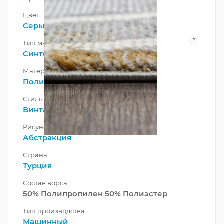
Цвет
Серый
?
Тип материала
Синтетический
,
Смешанный
Материал
Полипропилен
Стиль
Винтажный
,
Современный
Рисунок
Абстракция
Страна
Турция
Состав ворса
50% Полипропилен 50% Полиэстер
Тип производства
Машинный