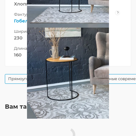
Хлопковая
?
Фактура
Гобелен
Ширина
230
Длина
160
Прямоугольные бежевые ковры
Прямоугольные совреме
Вам также может понравиться