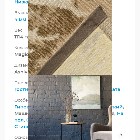
Низкий
Высота ворса
4 мм
Вес
1114 г/м²
Коллекция
Magic Home
Дизайн
Ashiyan Mink
Помещение
Гостиная
,
Зал
,
Кабинет
,
Спальня
,
Комната
Особенности
Гипоаллергенный
, Декоративный,
Легкий
,
Машинная стирка,
Модный
, Моющийся,
На
пол
,
Оригинальный
, Практичный,
Стильный
?
Основа