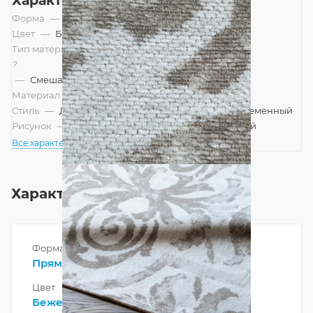
Характеристики
Форма
—
Прямоугольник
Цвет
—
Бежевый
Тип материала
?
—
Смешанный
Материал
—
Полиэстер
Стиль
—
Дизайнерский, Неоклассический, Современный
Рисунок
—
Вензеля, Классический, Современный
Все характеристики
Характеристики
Форма
Прямоугольник
Цвет
Бежевый