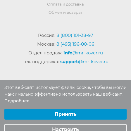
Оплата и доставка
Обмен и возврат
Россия:
8 (800) 101-38-97
Москва:
8 (495) 196-00-06
Отдел продаж:
info
@mr-kover.ru
Тех. поддержка:
support
@mr-kover.ru
2022-2026 © Интернет магазин
MR-KOVER.RU
Этот веб-сайт использует файлы cookie, чтобы вы могли
Авторские права защищены. Воспроизведение
максимально эффективно использовать наш веб-сайт.
материалов сайта без письменного разрешения
Подробнее
Выберите настройки cookie
запрещено.
Минимальные
Принять
Аналитические/Функциональные
Настроить