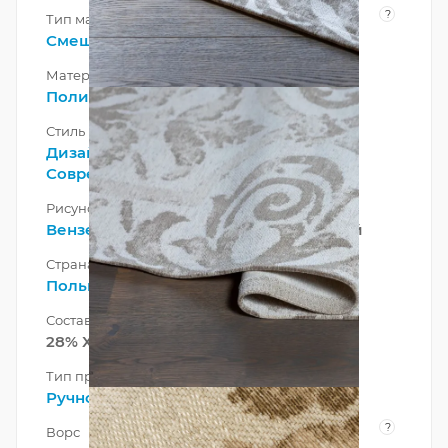
?
Тип материала
Смешанный
Материал
Полиэстер
Стиль
Дизайнерский
, Неоклассический,
Современный
Рисунок
Вензеля
,
Классический
, Современный
Страна
Польша
Состав ворса
28% Хлопок 72% Полиэстер
Тип производства
Ручной
?
Ворс