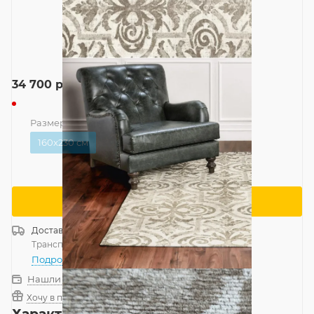
34 700
руб.
Размер
—
160x230 см
160x230 см
Сообщить о поступлении
Доставка
Россия
Транспортной компанией
—
бесплатно
Подробнее
Нашли дешевле?
Хочу в подарок