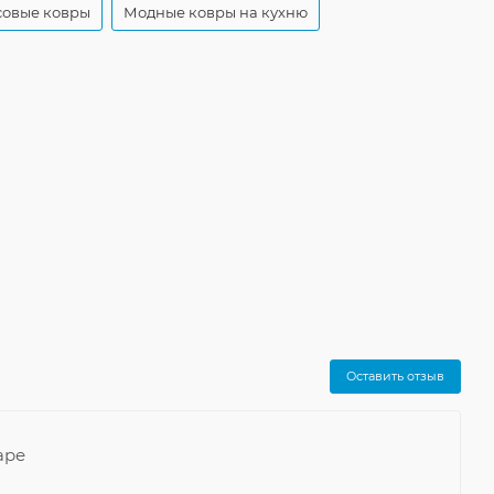
совые ковры
Модные ковры на кухню
Оставить отзыв
аре