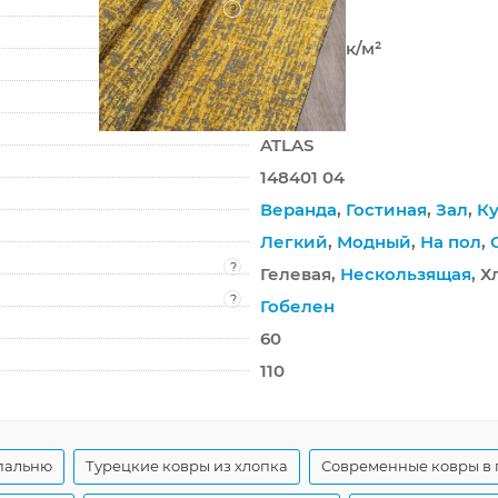
?
Шенилл
1 100 точек/м²
0 мм
1100 г/м²
ATLAS
148401 04
Веранда
,
Гостиная
,
Зал
,
Ку
Легкий
,
Модный
,
На пол
,
?
Гелевая,
Нескользящая
, 
?
Гобелен
60
110
спальню
Турецкие ковры из хлопка
Современные ковры в 