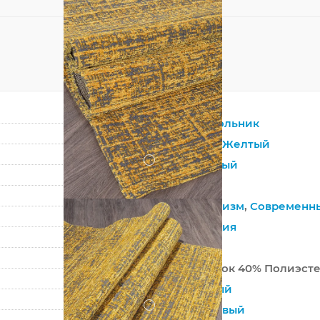
Прямоугольник
Золотой
,
Желтый
?
Смешанный
Хлопок
Минимализм
,
Современн
Абстракция
Турция
60% Хлопок 40% Полиэст
Машинный
?
Безворсовый