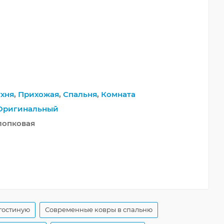
хня
,
Прихожая
,
Спальня
,
Комната
Оригинальный
Хлопковая
гостиную
Современные ковры в спальню