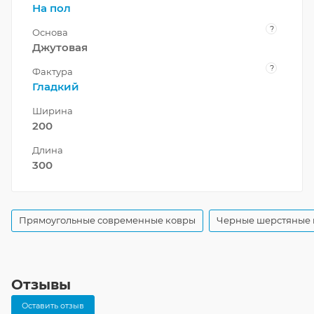
На пол
?
Основа
Джутовая
?
Фактура
Гладкий
Ширина
200
Длина
300
Прямоугольные современные ковры
Черные шерстяные
Отзывы
Оставить отзыв