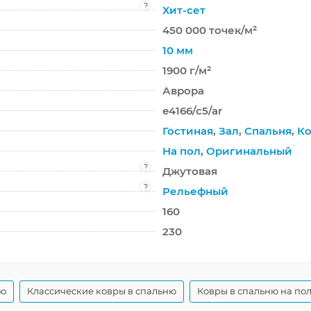
?
Хит-сет
450 000 точек/м²
10 мм
1900 г/м²
Аврора
e4166/c5/ar
Гостиная
,
Зал
,
Спальня
,
Ко
На пол
,
Оригинальный
?
Джутовая
?
Рельефный
160
230
ую
Классические ковры в спальню
Ковры в спальню на по