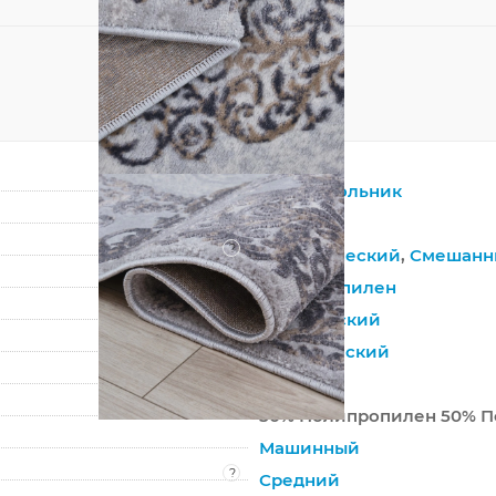
Прямоугольник
Серый
?
Синтетический
,
Смешанн
Полипропилен
Европейский
Классический
Беларусь
50% Полипропилен 50% П
Машинный
?
Средний