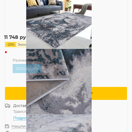
14 685
руб.
11 748
руб.
-
20
%
Экономия
2 937
руб.
Размер
—
200x300 см
200x300 см
Сообщить о поступлении
Доставка
Россия
Транспортной компанией
—
бесплатно
Подробнее
Нашли дешевле?