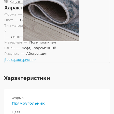
Хочу в подарок
Характеристики
Форма
—
Прямоугольник
Цвет
—
Серый, Синий
Тип материала
?
—
Синтетический, Смешанный
Материал
—
Полипропилен
Стиль
—
Лофт, Современный
Рисунок
—
Абстракция
Все характеристики
Характеристики
Форма
Прямоугольник
Цвет