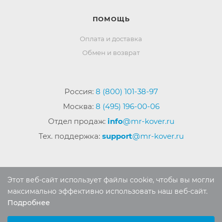
ПОМОЩЬ
Оплата и доставка
Обмен и возврат
Россия:
8 (800) 101-38-97
Москва:
8 (495) 196-00-06
Отдел продаж:
info
@mr-kover.ru
Тех. поддержка:
support
@mr-kover.ru
2022-2026 © Интернет магазин
MR-KOVER.RU
Этот веб-сайт использует файлы cookie, чтобы вы могли
Авторские права защищены. Воспроизведение
максимально эффективно использовать наш веб-сайт.
материалов сайта без письменного разрешения
Подробнее
Выберите настройки cookie
запрещено.