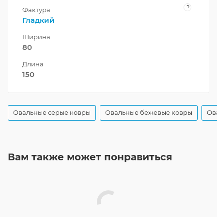
?
Фактура
Гладкий
Ширина
80
Длина
150
Овальные серые ковры
Овальные бежевые ковры
Ов
Вам также может понравиться