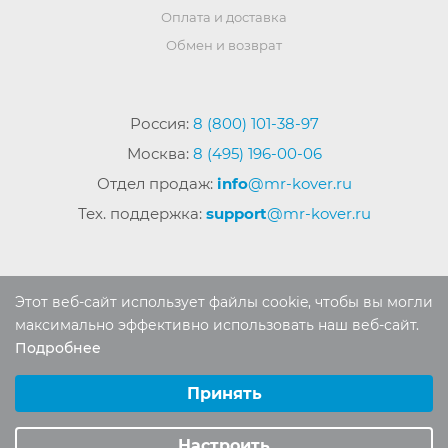
Оплата и доставка
Обмен и возврат
Россия:
8 (800) 101-38-97
Москва:
8 (495) 196-00-06
Отдел продаж:
info
@mr-kover.ru
Тех. поддержка:
support
@mr-kover.ru
2022-2026 © Интернет магазин
MR-KOVER.RU
Этот веб-сайт использует файлы cookie, чтобы вы могли
Авторские права защищены. Воспроизведение
максимально эффективно использовать наш веб-сайт.
материалов сайта без письменного разрешения
Подробнее
Выберите настройки cookie
запрещено.
Минимальные
Принять
Аналитические/Функциональные
Настроить