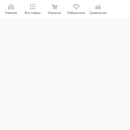
Вопросы и ответы
Реквизиты
Главная
Все ковры
Корзина
Избранные
Сравнение
Политика конфиденциальности
ПОМОЩЬ
Оплата и доставка
Обмен и возврат
Россия:
8 (800) 101-38-97
Москва:
8 (495) 196-00-06
Отдел продаж:
info
@mr-kover.ru
Тех. поддержка:
support
@mr-kover.ru