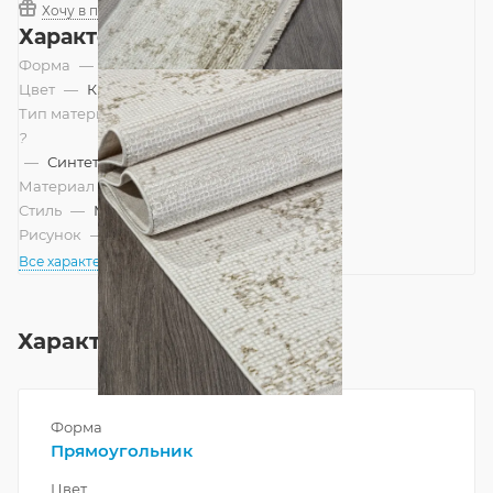
Хочу в подарок
Характеристики
Форма
—
Прямоугольник
Цвет
—
Кремовый
Тип материала
?
—
Синтетический
Материал
—
Полиэстер
Стиль
—
Минимализм, Современный
Рисунок
—
Абстракция, Однотонный
Все характеристики
Характеристики
Форма
Прямоугольник
Цвет