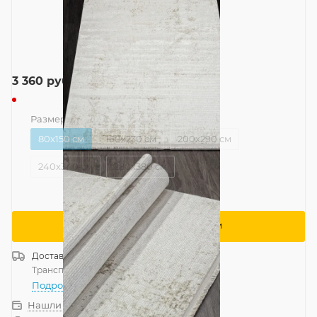
3 360
руб.
Размер
—
80x150 см
80x150 см
160x230 см
200x290 см
240x340 см
280x380 см
Сообщить о поступлении
Доставка
Россия
Транспортной компанией
—
бесплатно
Подробнее
Нашли дешевле?