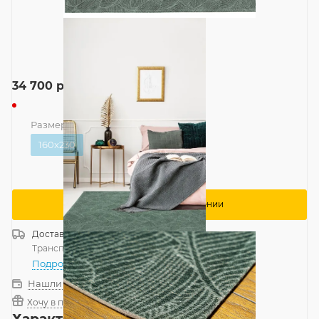
34 700
руб.
Размер
—
160x230
160x230
Сообщить о поступлении
Доставка
Россия
Транспортной компанией
—
бесплатно
Подробнее
Нашли дешевле?
Хочу в подарок