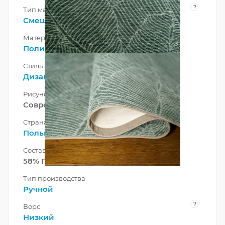
?
Тип материала
Смешанный
Материал
Полиэстер
Стиль
Дизайнерский
,
Современный
Рисунок
Современный
Страна
Польша
Состав ворса
58% Полиэстер 42% Хлопок
Тип производства
Ручной
?
Ворс
Низкий