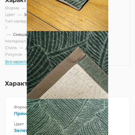
Характеристики
Форма
—
Прямоугольник
Цвет
—
Зеленый, Оливковый
Тип материала
?
—
Смешанный
Материал
—
Полиэстер
Стиль
—
Дизайнерский, Современный
Рисунок
—
Современный
Все характеристики
Характеристики
Форма
Прямоугольник
Цвет
Зеленый
,
Оливковый