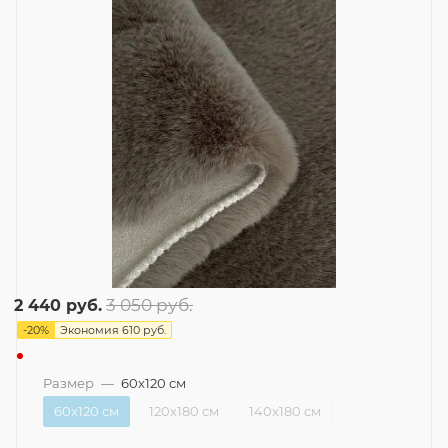
3 050
руб.
2 440
руб.
-
20
%
Экономия
610
руб.
Размер
—
60x120 см
60x120 см
120x180 см
140x180 см