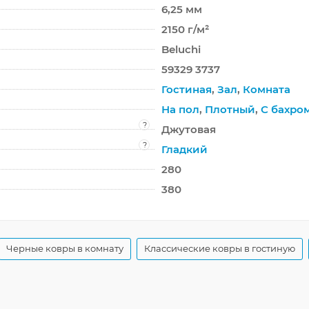
6,25 мм
2150 г/м²
Beluchi
59329 3737
Гостиная
,
Зал
,
Комната
На пол
,
Плотный
,
С бахро
?
Джутовая
?
Гладкий
280
380
Черные ковры в комнату
Классические ковры в гостиную