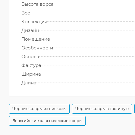
Высота ворса
Вес
Коллекция
Дизайн
Помещение
Особенности
Основа
Фактура
Ширина
Длина
Черные ковры из вискозы
Черные ковры в гостиную
Бельгийские классические ковры