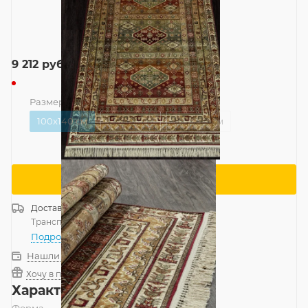
9 212
руб.
Размер
—
100x140 см
100x140 см
135x195 см
160x230 см
Сообщить о поступлении
Доставка
Россия
Транспортной компанией
—
бесплатно
Подробнее
Нашли дешевле?
Хочу в подарок
Характеристики
Форма
—
Прямоугольник