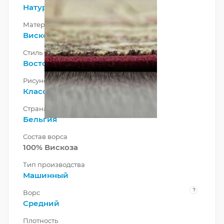
Натуральный
Материал
Вискоза
Стиль
Восточный
Рисунок
Классический
Страна
Бельгия
Состав ворса
100% Вискоза
Тип производства
Машинный
?
Ворс
Средний
Плотность