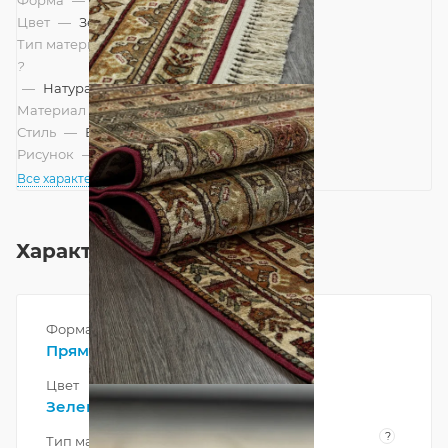
Цвет
—
Зеленый, Красный
Тип материала
?
—
Натуральный
Материал
—
Вискоза
Стиль
—
Восточный
Рисунок
—
Классический
Все характеристики
Характеристики
Форма
Прямоугольник
Цвет
Зеленый
,
Красный
?
Тип материала