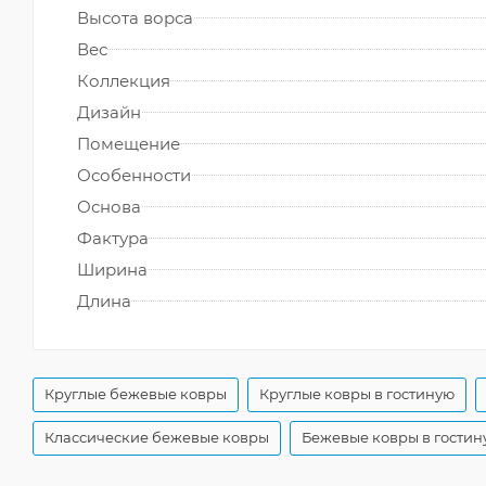
Высота ворса
Вес
Коллекция
Дизайн
Помещение
Особенности
Основа
Фактура
Ширина
Длина
Круглые бежевые ковры
Круглые ковры в гостиную
Классические бежевые ковры
Бежевые ковры в гостин