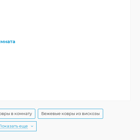
мната
овры в комнату
Бежевые ковры из вискозы
Показать еще