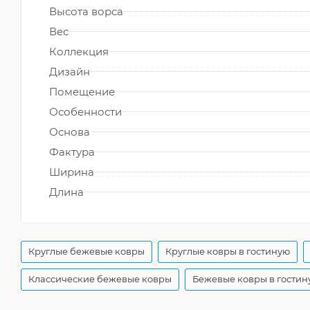
Высота ворса
Вес
Коллекция
Дизайн
Помещение
Особенности
Основа
Фактура
Ширина
Длина
Круглые бежевые ковры
Круглые ковры в гостиную
Классические бежевые ковры
Бежевые ковры в гостин