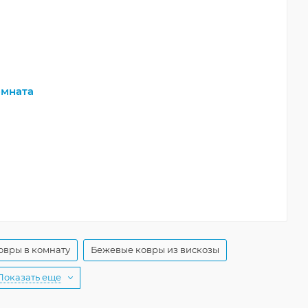
мната
овры в комнату
Бежевые ковры из вискозы
Показать еще