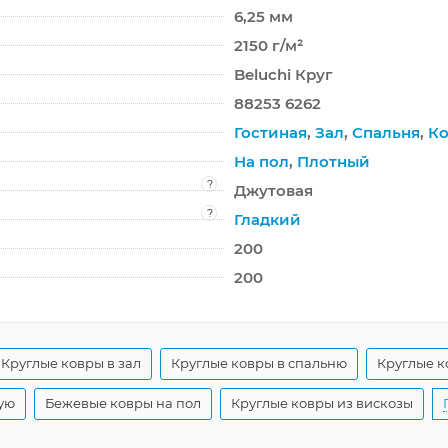
6,25 мм
2150 г/м²
Beluchi Круг
88253 6262
Гостиная
,
Зал
,
Спальня
,
Ко
На пол
,
Плотный
?
Джутовая
?
Гладкий
200
200
Круглые ковры в зал
Круглые ковры в спальню
Круглые к
ую
Бежевые ковры на пол
Круглые ковры из вискозы