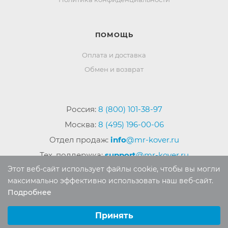
ПОМОЩЬ
Оплата и доставка
Обмен и возврат
Россия:
8 (800) 101-38-97
Москва:
8 (495) 196-00-06
Отдел продаж:
info
@mr-kover.ru
Тех. поддержка:
support
@mr-kover.ru
Этот веб-сайт использует файлы cookie, чтобы вы могли
максимально эффективно использовать наш веб-сайт.
Подробнее
2022-2026 © Интернет магазин
MR-KOVER.RU
Выберите настройки cookie
Авторские права защищены. Воспроизведение
Минимальные
Принять
материалов сайта без письменного разрешения
Аналитические/Функциональные