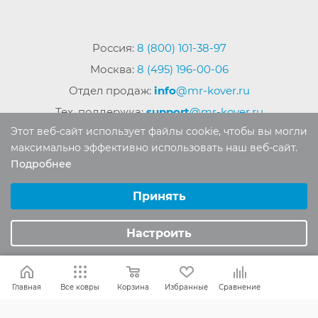
Россия:
8 (800) 101-38-97
Москва:
8 (495) 196-00-06
Отдел продаж:
info
@mr-kover.ru
Тех. поддержка:
support
@mr-kover.ru
Этот веб-сайт использует файлы cookie, чтобы вы могли
максимально эффективно использовать наш веб-сайт.
Подробнее
2022-2026 © Интернет магазин
MR-KOVER.RU
Выберите настройки cookie
Авторские права защищены. Воспроизведение
Минимальные
Принять
материалов сайта без письменного разрешения
Аналитические/Функциональные
запрещено.
Настроить
Главная
Все ковры
Корзина
Избранные
Сравнение