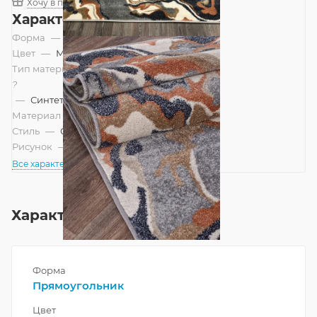
Хочу в подарок
Характеристики
Форма
—
Прямоугольник
Цвет
—
Мультиколор, Яркий
Тип материала
?
—
Синтетический
Материал
—
Полипропилен
Стиль
—
Современный
Рисунок
—
Абстракция
Все характеристики
Характеристики
Форма
Прямоугольник
Цвет