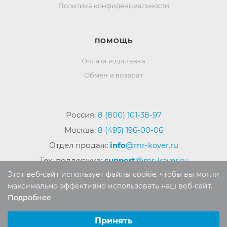
Политика конфиденциальности
ПОМОЩЬ
Оплата и доставка
Обмен и возврат
Россия:
8 (800) 101-38-97
Москва:
8 (495) 196-00-06
Отдел продаж:
info
@mr-kover.ru
Тех. поддержка:
support
@mr-kover.ru
Этот веб-сайт использует файлы cookie, чтобы вы могли
максимально эффективно использовать наш веб-сайт.
Подробнее
2022-2026 © Интернет магазин
MR-KOVER.RU
Выберите настройки cookie
Авторские права защищены. Воспроизведение
Минимальные
Принять
материалов сайта без письменного разрешения