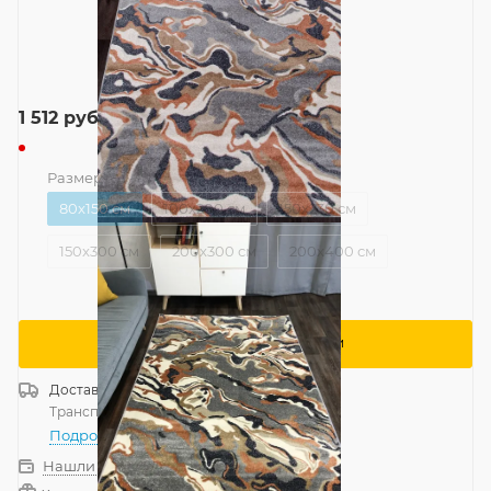
1 512
руб.
Размер
—
80x150 см
80x150 см
100x200 см
150x230 см
150x300 см
200x300 см
200x400 см
Сообщить о поступлении
Доставка
Россия
Транспортной компанией
—
бесплатно
Подробнее
Нашли дешевле?