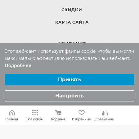
СКИДКИ
КАРТА САЙТА
КОМПАНИЯ
Этот веб-сайт использует файлы cookie, чтобы вы могли
Компания
максимально эффективно использовать наш веб-сайт.
Контакты
Подробнее
Выберите настройки cookie
Минимальные
Принять
ИНФОРМАЦИЯ
Аналитические/Функциональные
Настроить
Вопросы и ответы
Реквизиты
Политика конфиденциальности
Главная
Все ковры
Корзина
Избранные
Сравнение
ПОМОЩЬ