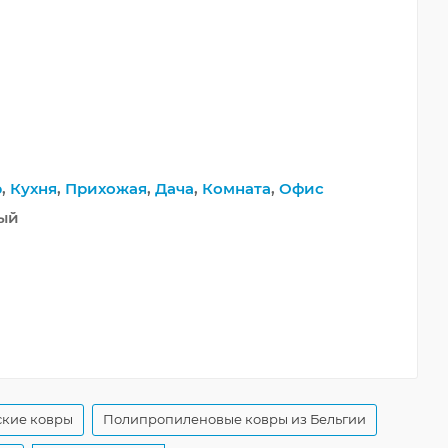
р
,
Кухня
,
Прихожая
,
Дача
,
Комната
,
Офис
ный
ские ковры
Полипропиленовые ковры из Бельгии