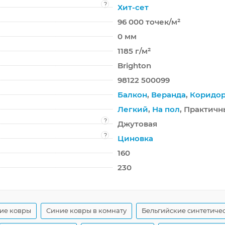
?
Хит-сет
96 000 точек/м²
0 мм
1185 г/м²
Brighton
98122 500099
Балкон
,
Веранда
,
Коридо
Легкий
,
На пол
, Практич
?
Джутовая
?
Циновка
160
230
ие ковры
Синие ковры в комнату
Бельгийские синтетиче