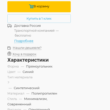
В корзину
Купить в 1 клик
Доставка
Россия
Транспортной компанией
—
бесплатно
Подробнее
Нашли дешевле?
Хочу в подарок
Характеристики
Форма
—
Прямоугольник
Цвет
—
Синий
Тип материала
?
—
Синтетический
Материал
—
Полипропилен
Стиль
—
Минимализм,
Современный
Рисунок
—
Однотонный