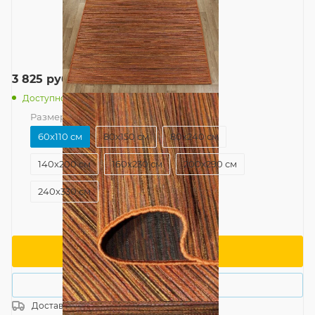
3 825
руб.
/шт
Доступно: 2
Размер
—
60x110 см
60x110 см
80x150 см
80x240 см
140x200 см
160x230 см
200x290 см
240x330 см
В корзину
Купить в 1 клик
Доставка
Россия