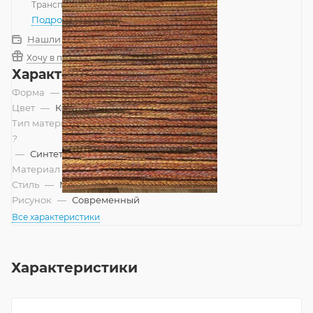
Транспортной компанией
—
бесплатно
Подробнее
Нашли дешевле?
Хочу в подарок
Характеристики
Форма
—
Прямоугольник
Цвет
—
Коричневый
Тип материала
?
—
Синтетический
Материал
—
Полипропилен
Стиль
—
Минимализм, Современный
Рисунок
—
Современный
Все характеристики
Характеристики