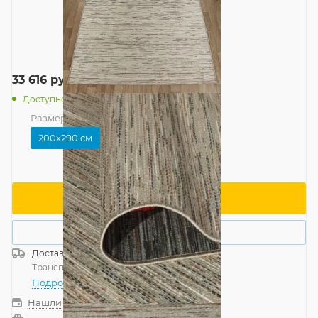
33 616
руб.
/шт
Доступно: 3
Размер
—
200x290 см
200x290 см
В корзину
Купить в 1 клик
Доставка
Россия
Транспортной компанией
—
бесплатно
Подробнее
Нашли дешевле?