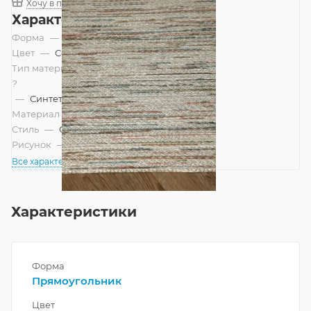
Хочу в подарок
Характеристики
Форма
—
Прямоугольник
Цвет
—
Серый
Тип материала
?
—
Синтетический
Материал
—
Полипропилен
Стиль
—
Современный
Рисунок
—
Современный
Все характеристики
Характеристики
Форма
Прямоугольник
Цвет