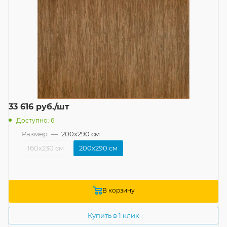
33 616
руб.
/шт
Доступно: 6
Размер
—
200x290 см
160x230 см
200x290 см
В корзину
Купить в 1 клик