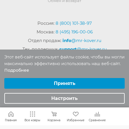
Обмен и возврат
Россия:
8 (800) 101-38-97
Москва:
8 (495) 196-00-06
Отдел продаж:
info
@mr-kover.ru
Тех. поддержка:
support
@mr-kover.ru
Этот веб-сайт использует файлы cookie, чтобы вы могли
максимально эффективно использовать наш веб-сайт.
Подробнее
2022-2026 © Интернет магазин
MR-KOVER.RU
Выберите настройки cookie
Авторские права защищены. Воспроизведение
Минимальные
Принять
материалов сайта без письменного разрешения
Аналитические/Функциональные
запрещено.
Настроить
Главная
Все ковры
Корзина
Избранные
Сравнение