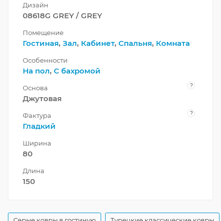
Дизайн
08618G GREY / GREY
Помещение
Гостиная
,
Зал
,
Кабинет
,
Спальня
,
Комната
Особенности
На пол
,
С бахромой
?
Основа
Джутовая
?
Фактура
Гладкий
Ширина
80
Длина
150
Серые ковры в гостиную
Турецкие классические ковры