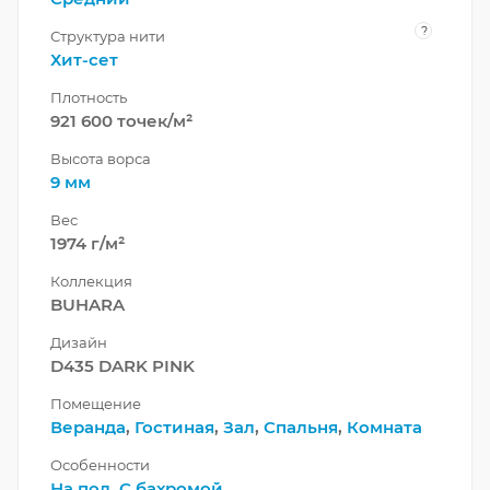
?
Структура нити
Хит-сет
Плотность
921 600 точек/м²
Высота ворса
9 мм
Вес
1974 г/м²
Коллекция
BUHARA
Дизайн
D435 DARK PINK
Помещение
Веранда
,
Гостиная
,
Зал
,
Спальня
,
Комната
Особенности
На пол
,
С бахромой