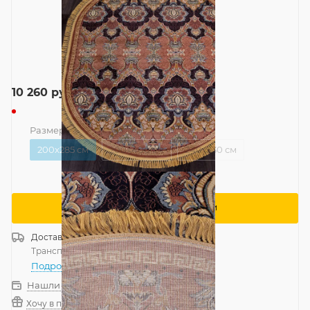
10 260
руб.
Размер
—
200x285 см
200x285 см
200x400 см
240x330 см
Сообщить о поступлении
Доставка
Россия
Транспортной компанией
—
бесплатно
Подробнее
Нашли дешевле?
Хочу в подарок