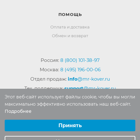
ПОМОЩЬ
Оплата и доставка
Обмен и возврат
Россия:
8 (800) 101-38-97
Москва:
8 (495) 196-00-06
Отдел продаж:
info
@mr-kover.ru
Тех. поддержка:
support
@mr-kover.ru
Этот веб-сайт использует файлы cookie, чтобы вы могли
максимально эффективно использовать наш веб-сайт.
Подробнее
2022-2026 © Интернет магазин
MR-KOVER.RU
Выберите настройки cookie
Авторские права защищены. Воспроизведение
Минимальные
Принять
материалов сайта без письменного разрешения
Аналитические/Функциональные
запрещено.