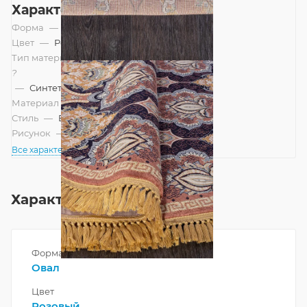
Характеристики
Форма
—
Овал
Цвет
—
Розовый
Тип материала
?
—
Синтетический
Материал
—
Полипропилен
Стиль
—
Восточный, Современный
Рисунок
—
Классический
Все характеристики
Характеристики
Форма
Овал
Цвет
Розовый