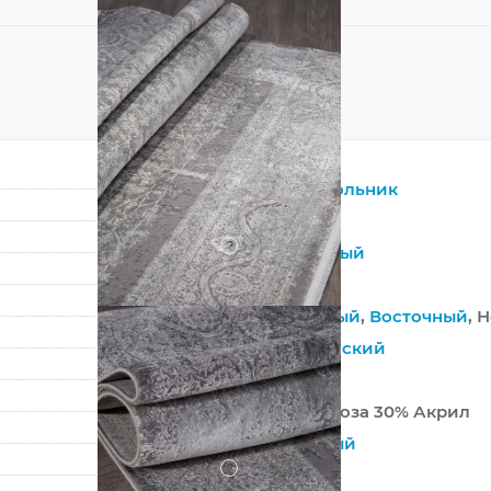
Прямоугольник
Серый
?
Смешанный
Вискоза
Винтажный
,
Восточный
, 
Классический
Турция
70% Вискоза 30% Акрил
Машинный
?
Средний