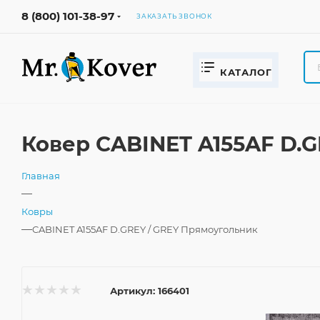
8 (800) 101-38-97
ЗАКАЗАТЬ ЗВОНОК
КАТАЛОГ
Ковер CABINET A155AF D.G
Главная
—
Ковры
—
CABINET A155AF D.GREY / GREY Прямоугольник
Артикул:
166401