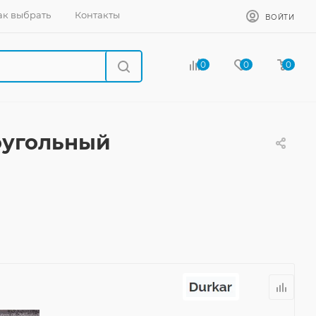
ак выбрать
Контакты
ВОЙТИ
0
0
0
моугольный