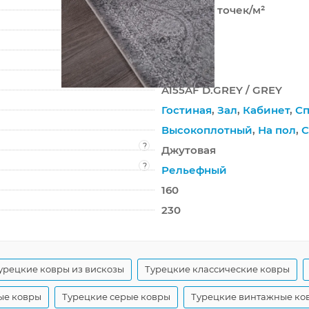
2 000 000 точек/м²
7 мм
3300 г/м²
CABINET
A155AF D.GREY / GREY
Гостиная
,
Зал
,
Кабинет
,
Сп
Высокоплотный
,
На пол
,
С
?
Джутовая
?
Рельефный
160
230
урецкие ковры из вискозы
Турецкие классические ковры
ые ковры
Турецкие серые ковры
Турецкие винтажные ко