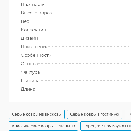
Плотность
Высота ворса
Вес
Коллекция
Дизайн
Помещение
Особенности
Основа
Фактура
Ширина
Длина
Серые ковры из вискозы
Серые ковры в гостиную
Т
Классические ковры в спальню
Турецкие прямоугольн