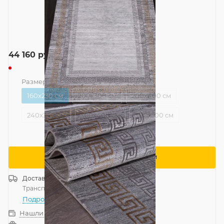
44 160
руб.
Размер
—
160x230 см
160x230 см
200x300 см
200x400 см
240x340 см
300x400 см
300x500 см
Сообщить о поступлении
Доставка
Россия
Транспортной компанией
—
бесплатно
Подробнее
Нашли дешевле?