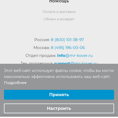
ПОМОЩЬ
Оплата и доставка
Обмен и возврат
Россия:
8 (800) 101-38-97
Москва:
8 (495) 196-00-06
Отдел продаж:
info
@mr-kover.ru
Тех. поддержка:
support
@mr-kover.ru
Этот веб-сайт использует файлы cookie, чтобы вы могли
максимально эффективно использовать наш веб-сайт.
Подробнее
2022-2026 © Интернет магазин
MR-KOVER.RU
Выберите настройки cookie
Авторские права защищены. Воспроизведение
Минимальные
Принять
материалов сайта без письменного разрешения
Аналитические/Функциональные
запрещено.
Настроить