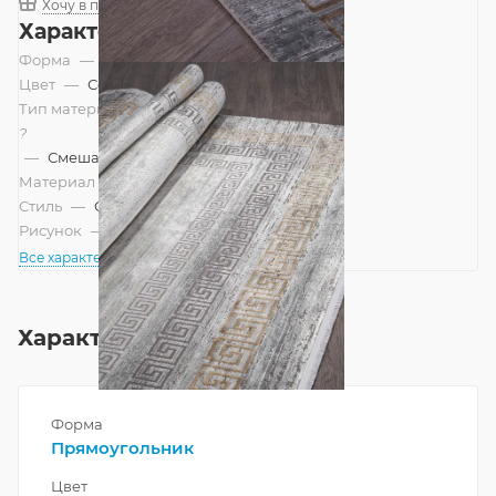
Хочу в подарок
Характеристики
Форма
—
Прямоугольник
Цвет
—
Серый
Тип материала
?
—
Смешанный
Материал
—
Вискоза
Стиль
—
Современный
Рисунок
—
Современный
Все характеристики
Характеристики
Форма
Прямоугольник
Цвет