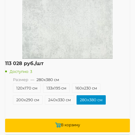
113 028
руб.
/шт
Доступно: 3
Размер
—
280x380 см
120x170 см
133x195 см
160x230 см
200x290 см
240x330 см
280x380 см
В корзину