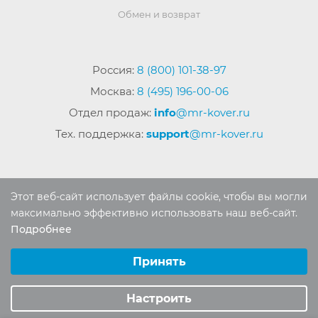
Обмен и возврат
Россия:
8 (800) 101-38-97
Москва:
8 (495) 196-00-06
Отдел продаж:
info
@mr-kover.ru
Тех. поддержка:
support
@mr-kover.ru
2022-2026 © Интернет магазин
MR-KOVER.RU
Этот веб-сайт использует файлы cookie, чтобы вы могли
Авторские права защищены. Воспроизведение
максимально эффективно использовать наш веб-сайт.
материалов сайта без письменного разрешения
Подробнее
Выберите настройки cookie
запрещено.
Минимальные
Принять
Аналитические/Функциональные
Настроить