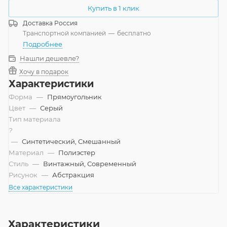
Купить в 1 клик
Доставка
Россия
Транспортной компанией
—
бесплатно
Подробнее
Нашли дешевле?
Хочу в подарок
Характеристики
Форма
—
Прямоугольник
Цвет
—
Серый
Тип материала
?
—
Синтетический, Смешанный
Материал
—
Полиэстер
Стиль
—
Винтажный, Современный
Рисунок
—
Абстракция
Все характеристики
Характеристики