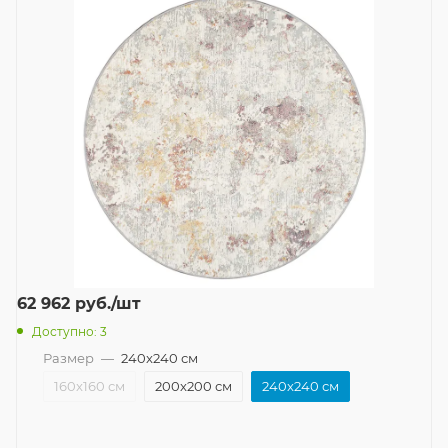
62 962
руб.
/шт
Доступно: 3
Размер
—
240x240 см
160x160 см
200x200 см
240x240 см