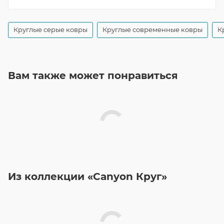
Круглые серые ковры
Круглые современные ковры
К
Вам также может понравиться
Из коллекции «Canyon Круг»