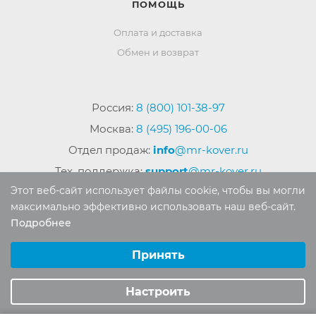
ПОМОЩЬ
Оплата и доставка
Обмен и возврат
Россия:
8 (800) 101-38-97
Москва:
8 (495) 196-00-06
Отдел продаж:
info
@mr-kover.ru
Тех. поддержка:
support
@mr-kover.ru
Этот веб-сайт использует файлы cookie, чтобы вы могли
максимально эффективно использовать наш веб-сайт.
Подробнее
2022-2026 © Интернет магазин
MR-KOVER.RU
Выберите настройки cookie
Авторские права защищены. Воспроизведение
Минимальные
Принять
материалов сайта без письменного разрешения
Аналитические/Функциональные
запрещено.
Настроить