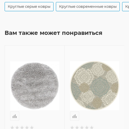
Круглые серые ковры
Круглые современные ковры
К
Вам также может понравиться