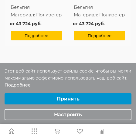
Бельгия
Бельгия
Материал:
Полиэстер
Материал:
Полиэстер
от
43 724 руб.
от
43 724 руб.
Подробнее
Подробнее
Отзывы
Этот веб-сайт использует файлы cookie, чтобы вы могли
Оставить отзыв
максимально эффективно использовать наш веб-сайт.
Подробнее
Выберите настройки cookie
Помогите другим пользователям с
Минимальные
Принять
выбором - будьте первым, кто поделится
Аналитические/Функциональные
своим мнением об этом товаре
Настроить