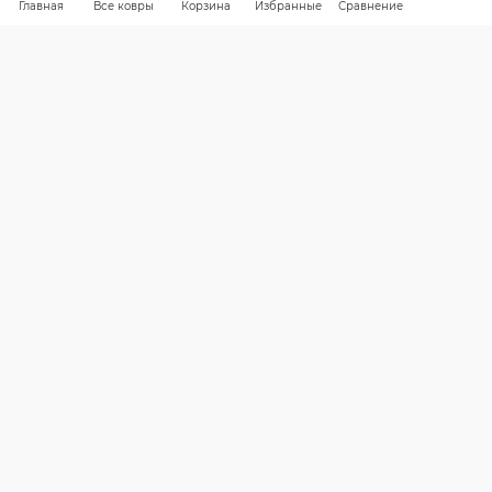
Главная
Все ковры
Корзина
Избранные
Сравнение
КАК ВЫБРАТЬ
БРЕНДЫ
СКИДКИ
КАРТА САЙТА
КОМПАНИЯ
Компания
Контакты
ИНФОРМАЦИЯ
Вопросы и ответы