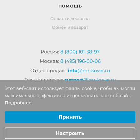
ПОМОЩЬ
Оплата и доставка
Обмен и возврат
Россия:
8 (800) 101-38-97
Москва:
8 (495) 196-00-06
Отдел продаж:
info
@mr-kover.ru
Тех. поддержка:
support
@mr-kover.ru
Этот веб-сайт использует файлы cookie, чтобы вы могли
максимально эффективно использовать наш веб-сайт.
Подробнее
2022-2026 © Интернет магазин
MR-KOVER.RU
Выберите настройки cookie
Авторские права защищены. Воспроизведение
Минимальные
Принять
материалов сайта без письменного разрешения
Аналитические/Функциональные
запрещено.
Настроить