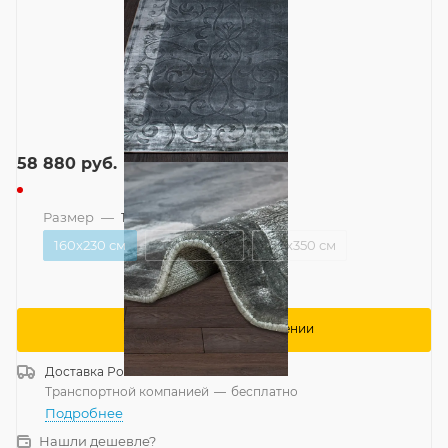
58 880
руб.
Размер
—
160x230 см
160x230 см
200x300 см
250x350 см
Сообщить о поступлении
Доставка
Россия
Транспортной компанией
—
бесплатно
Подробнее
Нашли дешевле?