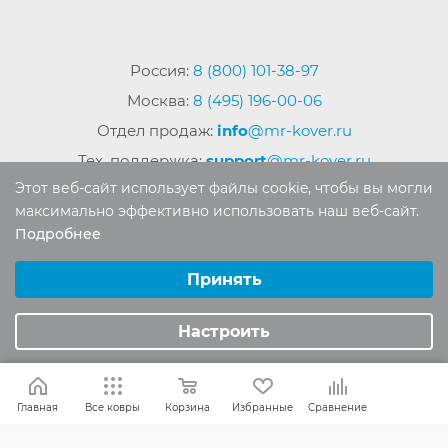
Россия:
8 (800) 101-38-97
Москва:
8 (495) 196-00-06
Отдел продаж:
info
@mr-kover.ru
Тех. поддержка:
support
@mr-kover.ru
Этот веб-сайт использует файлы cookie, чтобы вы могли
максимально эффективно использовать наш веб-сайт.
Подробнее
2022-2026 © Интернет магазин
MR-KOVER.RU
Выберите настройки cookie
Авторские права защищены. Воспроизведение
Минимальные
Принять
материалов сайта без письменного разрешения
Аналитические/Функциональные
запрещено.
Настроить
Главная
Все ковры
Корзина
Избранные
Сравнение