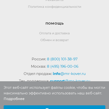
Политика конфиденциальности
ПОМОЩЬ
Оплата и доставка
Обмен и возврат
Россия:
8 (800) 101-38-97
Москва:
8 (495) 196-00-06
Отдел продаж:
info
@mr-kover.ru
Тех. поддержка:
support
@mr-kover.ru
Этот веб-сайт использует файлы cookie, чтобы вы могли
максимально эффективно использовать наш веб-сайт.
Подробнее
2022-2026 © Интернет магазин
MR-KOVER.RU
Выберите настройки cookie
Авторские права защищены. Воспроизведение