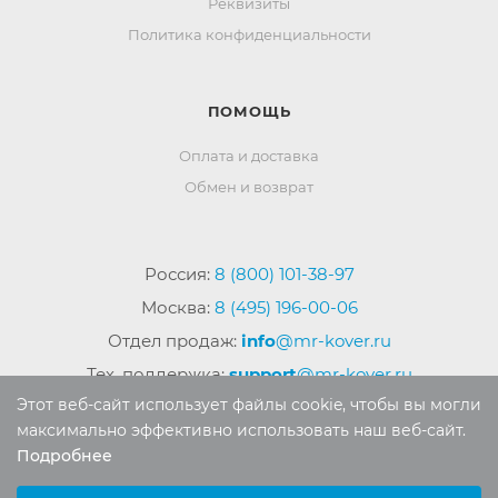
Реквизиты
Политика конфиденциальности
ПОМОЩЬ
Оплата и доставка
Обмен и возврат
Россия:
8 (800) 101-38-97
Москва:
8 (495) 196-00-06
Отдел продаж:
info
@mr-kover.ru
Тех. поддержка:
support
@mr-kover.ru
Этот веб-сайт использует файлы cookie, чтобы вы могли
максимально эффективно использовать наш веб-сайт.
Подробнее
2022-2026 © Интернет магазин
MR-KOVER.RU
Выберите настройки cookie
Авторские права защищены. Воспроизведение