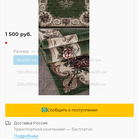
1 500
руб.
Размер
—
80x150 см
80x150 см
100x200 см
150x230 см
150x300 см
200x300 см
200x400 см
250x350 см
250x400 см
300x500 см
Сообщить о поступлении
Доставка
Россия
Транспортной компанией
—
бесплатно
Подробнее