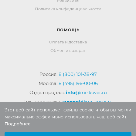
Реквизиты
Политика конфиденциальности
ПОМОЩЬ
Оплата и доставка
Обмен и возврат
Россия:
8 (800) 101-38-97
Москва:
8 (495) 196-00-06
Отдел продаж:
info
@mr-kover.ru
Тех. поддержка:
support
@mr-kover.ru
Этот веб-сайт использует файлы cookie, чтобы вы могли
максимально эффективно использовать наш веб-сайт.
Подробнее
2022-2026 © Интернет магазин
MR-KOVER.RU
Выберите настройки cookie
Авторские права защищены. Воспроизведение