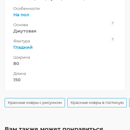
Особенности
На пол
?
Основа
Джутовая
?
Фактура
Гладкий
Ширина
80
Длина
150
Красные ковры с рисунком
Красные ковры в гостиную
Вам также может понравиться