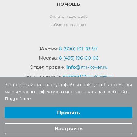
ПОМОЩЬ
Оплата и доставка
Обмен и возврат
Россия:
8 (800) 101-38-97
Москва:
8 (495) 196-00-06
Отдел продаж:
info
@mr-kover.ru
Тех. поддержка:
support
@mr-kover.ru
Этот веб-сайт использует файлы cookie, чтобы вы могли
максимально эффективно использовать наш веб-сайт.
Подробнее
2022-2026 © Интернет магазин
MR-KOVER.RU
Выберите настройки cookie
Авторские права защищены. Воспроизведение
Минимальные
Принять
материалов сайта без письменного разрешения
Аналитические/Функциональные
запрещено.
Настроить