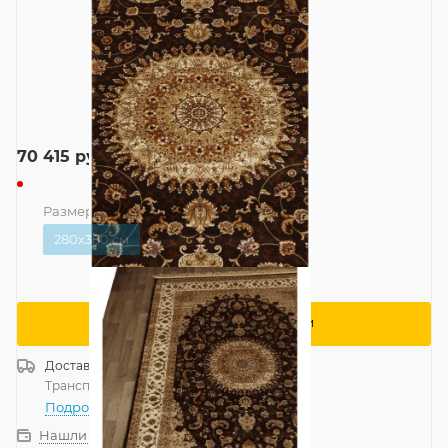
70 415
руб.
Размер
—
280x380 см
280x380 см
Сообщить о поступлении
Доставка
Россия
Транспортной компанией
—
бесплатно
Подробнее
Нашли дешевле?