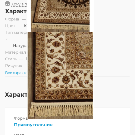
Хочу в подарок
Характеристики
Форма
—
Прямоугольник
Цвет
—
Коричневый
Тип материала
?
—
Натуральный
Материал
—
Вискоза
Стиль
—
Восточный
Рисунок
—
Классический, Круги
Все характеристики
Характеристики
Форма
Прямоугольник
Цвет