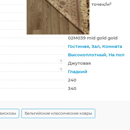
2 000 000 точек/м²
9 мм
4260 г/м²
Comtesse
02M039 mid gold gold
Гостиная
,
Зал
,
Комната
Высокоплотный
,
На пол
?
Джутовая
?
Гладкий
240
340
 вискозы
Бельгийские классические ковры