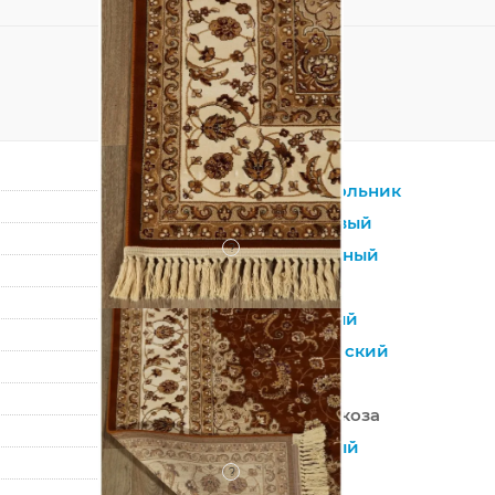
Прямоугольник
Коричневый
?
Натуральный
Вискоза
Восточный
Классический
Бельгия
100% Вискоза
Машинный
?
Средний