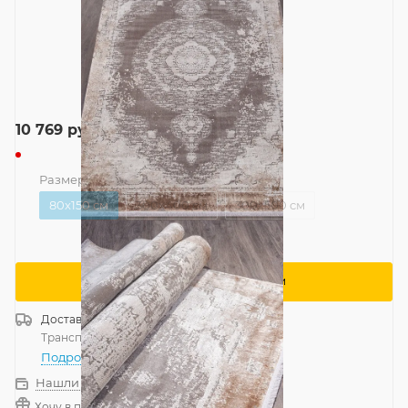
10 769
руб.
Размер
—
80x150 см
80x150 см
300x400 см
300x500 см
Сообщить о поступлении
Доставка
Россия
Транспортной компанией
—
бесплатно
Подробнее
Нашли дешевле?
Хочу в подарок