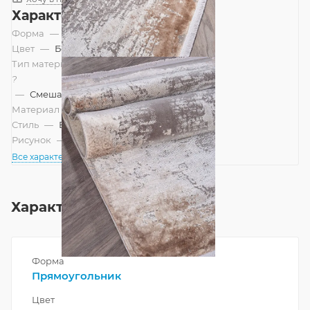
Характеристики
Форма
—
Прямоугольник
Цвет
—
Бежевый
Тип материала
?
—
Смешанный
Материал
—
Акрил
Стиль
—
Винтажный, Восточный
Рисунок
—
Классический
Все характеристики
Характеристики
Форма
Прямоугольник
Цвет