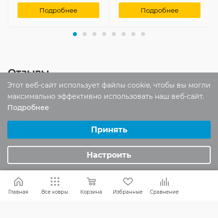
Подробнее
Подробнее
Отзывы
Этот веб-сайт использует файлы cookie, чтобы вы могли
Оставить отзыв
максимально эффективно использовать наш веб-сайт.
Подробнее
Выберите настройки cookie
Помогите другим пользователям с
Минимальные
Принять
выбором - будьте первым, кто поделится
Аналитические/Функциональные
своим мнением об этом товаре
Настроить
Главная
Все ковры
Корзина
Избранные
Сравнение