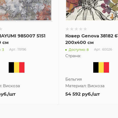
AYUMI 985007 5151
Ковер Genova 38182 61
0 см
200x400 см
Арт.: 119196
Арт.: 60026
: 3
Доступно: 8
Страна:
Бельгия
л:
Вискоза
Материал:
Вискоза
уб.
/шт
54 592
руб.
/шт