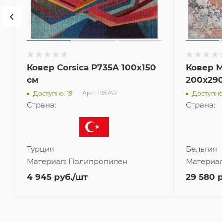
Ковер Corsica P735A 100x150
Ковер M
см
200x29
Арт.: 195742
Доступно: 19
Доступно
Страна:
Страна:
Турция
Бельгия
Материал:
Полипропилен
Материа
4 945
руб.
/шт
29 580
р