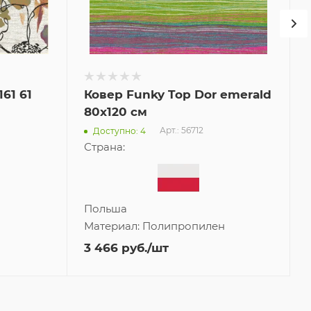
61 61
Ковер Funky Top Dor emerald
80x120 см
Арт.: 56712
Доступно: 4
Страна:
Польша
Материал:
Полипропилен
3 466
руб.
/шт