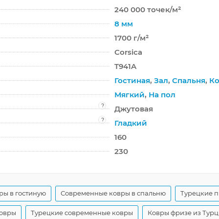
240 000 точек/м²
8 мм
1700 г/м²
Corsica
T941A
Гостиная
,
Зал
,
Спальня
,
Ко
Мягкий
,
На пол
?
Джутовая
?
Гладкий
160
230
ры в гостиную
Современные ковры в спальню
Турецкие 
ковры
Турецкие современные ковры
Ковры фризе из Тур