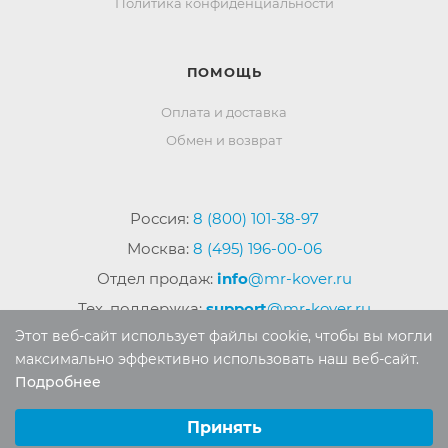
Политика конфиденциальности
ПОМОЩЬ
Оплата и доставка
Обмен и возврат
Россия:
8 (800) 101-38-97
Москва:
8 (495) 196-00-06
Отдел продаж:
info
@mr-kover.ru
Тех. поддержка:
support
@mr-kover.ru
Этот веб-сайт использует файлы cookie, чтобы вы могли
максимально эффективно использовать наш веб-сайт.
Подробнее
2022-2026 © Интернет магазин
MR-KOVER.RU
Выберите настройки cookie
Авторские права защищены. Воспроизведение
Минимальные
Принять
материалов сайта без письменного разрешения