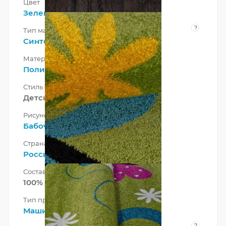
Цвет
Зеленый
,
Фисташковый
?
Тип материала
Синтетический
Материал
Полипропилен
Стиль
Детский
Рисунок
Бабочки
, Детский
Страна
Россия
Состав ворса
100% Полипропилен
Тип производства
Машинный
?