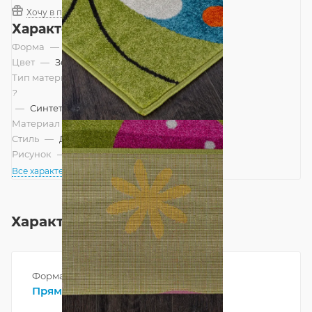
Хочу в подарок
Характеристики
Форма
—
Прямоугольник
Цвет
—
Зеленый, Фисташковый
Тип материала
?
—
Синтетический
Материал
—
Полипропилен
Стиль
—
Детский
Рисунок
—
Бабочки, Детский
Все характеристики
Характеристики
Форма
Прямоугольник