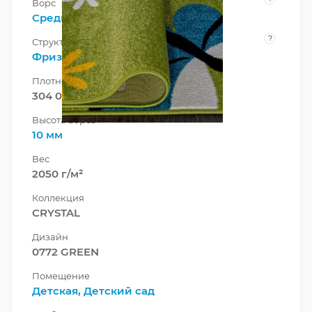
Ворс
Средний
?
Структура нити
Фризе
Плотность
304 000 точек/м²
Высота ворса
10 мм
Вес
2050 г/м²
Коллекция
CRYSTAL
Дизайн
0772 GREEN
Помещение
Детская
,
Детский сад