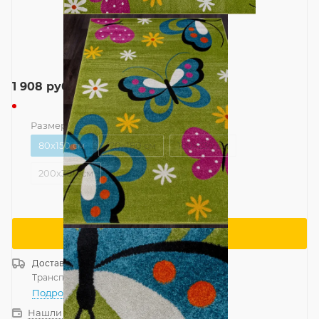
1 908
руб.
Размер
—
80x150 см
80x150 см
120x180 см
160x230 см
200x300 см
Сообщить о поступлении
Доставка
Россия
Транспортной компанией
—
бесплатно
Подробнее
Нашли дешевле?