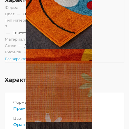
Характеристики
Форма
—
Прямоугольник
Цвет
—
Оранжевый, Яркий
Тип материала
?
—
Синтетический
Материал
—
Полипропилен
Стиль
—
Детский
Рисунок
—
Бабочки, Детский
Все характеристики
Характеристики
Форма
Прямоугольник
Цвет
Оранжевый
,
Яркий