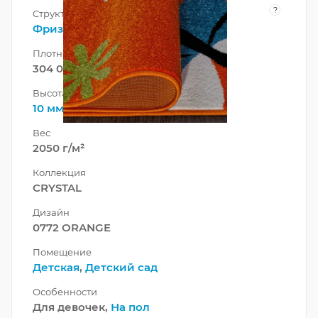
?
Структура нити
Фризе
Плотность
304 000 точек/м²
Высота ворса
10 мм
Вес
2050 г/м²
Коллекция
CRYSTAL
Дизайн
0772 ORANGE
Помещение
Детская
,
Детский сад
Особенности
Для девочек,
На пол