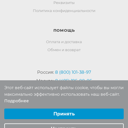
Реквизиты
Политика конфиденциальности
ПОМОЩЬ
Оплата и доставка
Обмен и возврат
Россия:
8 (800) 101-38-97
Москва:
8 (495) 196-00-06
Этот веб-сайт использует файлы cookie, чтобы вы могли
Отдел продаж:
info
@mr-kover.ru
максимально эффективно использовать наш веб-сайт.
Тех. поддержка:
support
@mr-kover.ru
Подробнее
Выберите настройки cookie
Минимальные
Принять
Аналитические/Функциональные
2022-2026 © Интернет магазин
MR-KOVER.RU