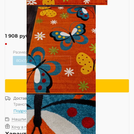
1 908
руб.
Размер
—
80x150 см
80x150 см
200x300 см
Сообщить о поступлении
Доставка
Россия
Транспортной компанией
—
бесплатно
Подробнее
Нашли дешевле?
Хочу в подарок