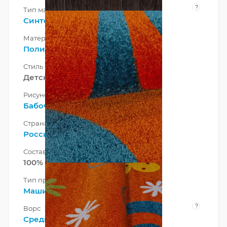
?
Тип материала
Синтетический
Материал
Полипропилен
Стиль
Детский
Рисунок
Бабочки
, Детский
Страна
Россия
Состав ворса
100% Полипропилен
Тип производства
Машинный
?
Ворс
Средний