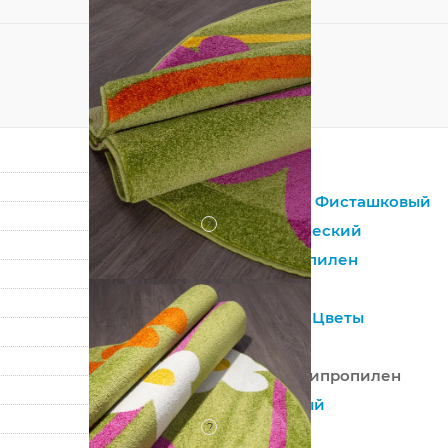
Овал
Зеленый
,
Фисташковый
?
Синтетический
Полипропилен
Детский
Детский,
Цветы
Россия
100% Полипропилен
Машинный
?
Средний