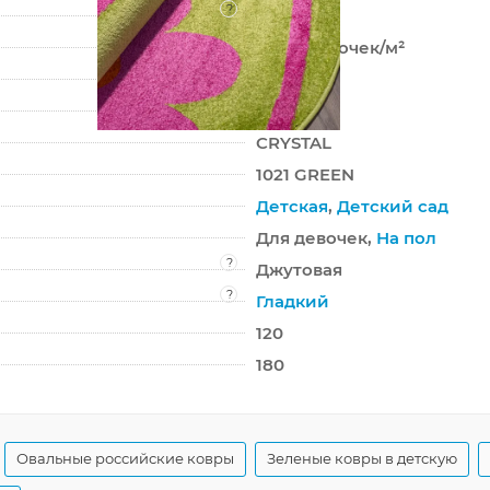
?
Фризе
304 000 точек/м²
10 мм
2050 г/м²
CRYSTAL
1021 GREEN
Детская
,
Детский сад
Для девочек,
На пол
?
Джутовая
?
Гладкий
120
180
Овальные российские ковры
Зеленые ковры в детскую