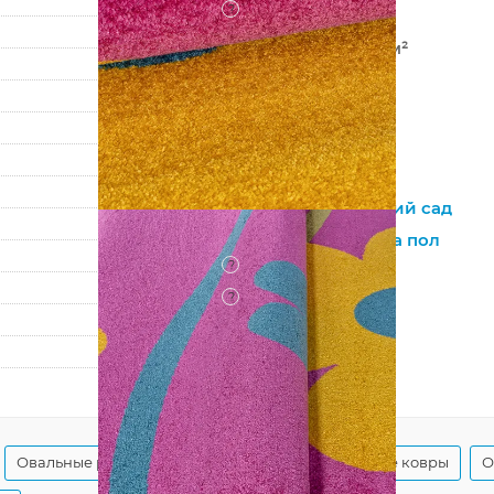
?
Фризе
304 000 точек/м²
10 мм
2050 г/м²
CRYSTAL
1021 PURPLE
Детская
,
Детский сад
Для девочек,
На пол
?
Джутовая
?
Гладкий
80
150
Овальные российские ковры
Детские розовые ковры
О