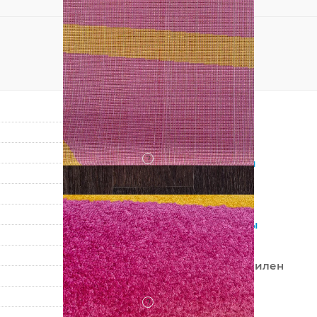
Овал
Розовый
?
Синтетический
Полипропилен
Детский
Детский,
Цветы
Россия
100% Полипропилен
Машинный
?
Средний