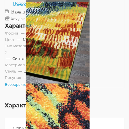
Подробнее
Нашли дешевле?
Хочу в подарок
Характеристики
Форма
—
Прямоугольник
Цвет
—
Мультиколор
Тип материала
?
—
Синтетический
Материал
—
Полипропилен
Стиль
—
Детский, Современный
Рисунок
—
Абстракция
Все характеристики
Характеристики
Форма