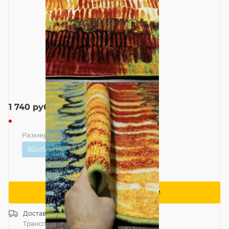
1 740
руб.
Размер
—
80x150 см
80x150 см
Сообщить о поступлении
Доставка
Россия
Транспортной компанией
—
бесплатно