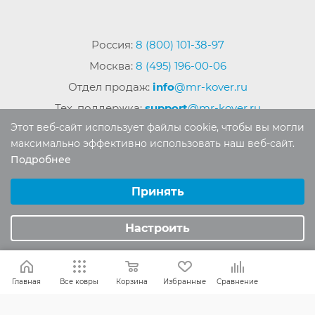
Россия:
8 (800) 101-38-97
Москва:
8 (495) 196-00-06
Отдел продаж:
info
@mr-kover.ru
Тех. поддержка:
support
@mr-kover.ru
Этот веб-сайт использует файлы cookie, чтобы вы могли
максимально эффективно использовать наш веб-сайт.
Подробнее
2022-2026 © Интернет магазин
MR-KOVER.RU
Выберите настройки cookie
Авторские права защищены. Воспроизведение
Минимальные
Принять
материалов сайта без письменного разрешения
Аналитические/Функциональные
запрещено.
Настроить
Главная
Все ковры
Корзина
Избранные
Сравнение