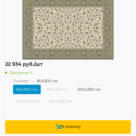
22 934
руб.
/шт
Доступно: 4
Размер
—
80x300 см
80x300 см
160x230 см
200x290 см
240x340 см
300x390 см
В корзину