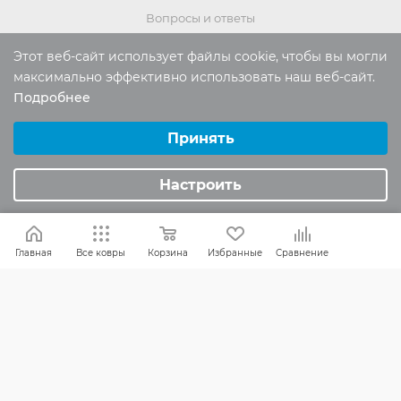
Вопросы и ответы
Реквизиты
Этот веб-сайт использует файлы cookie, чтобы вы могли
Политика конфиденциальности
максимально эффективно использовать наш веб-сайт.
Подробнее
Выберите настройки cookie
ПОМОЩЬ
Минимальные
Принять
Аналитические/Функциональные
Оплата и доставка
Настроить
Обмен и возврат
Главная
Все ковры
Корзина
Избранные
Сравнение
Россия:
8 (800) 101-38-97
Москва:
8 (495) 196-00-06
Отдел продаж:
info
@mr-kover.ru
Тех. поддержка:
support
@mr-kover.ru